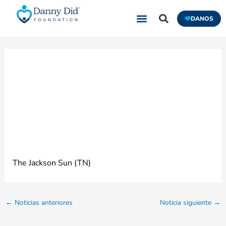
Ir
DANOS
al
contenido
Madison’s Bezold
won’t let epilepsy
limit him
The Jackson Sun (TN)
←
Noticias anteriores
Noticia siguiente
→