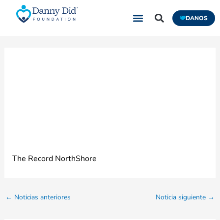
Ir
DANOS
al
contenido
War on the Shore
recauda fondos para
la epilepsia
The Record NorthShore
←
Noticias anteriores
Noticia siguiente
→