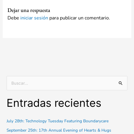
Dejar una respuesta
Debe
iniciar sesión
para publicar un comentario.
B
u
Entradas recientes
s
c
a
July 28th: Technology Tuesday Featuring Boundarycare
r
September 25th: 17th Annual Evening of Hearts & Hugs
: