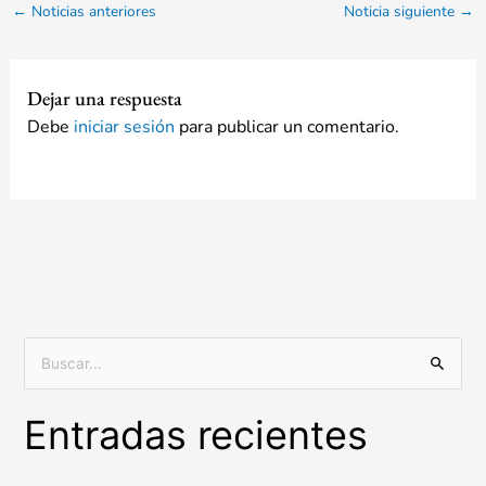
←
Noticias anteriores
Noticia siguiente
→
Dejar una respuesta
Debe
iniciar sesión
para publicar un comentario.
B
u
Entradas recientes
s
c
a