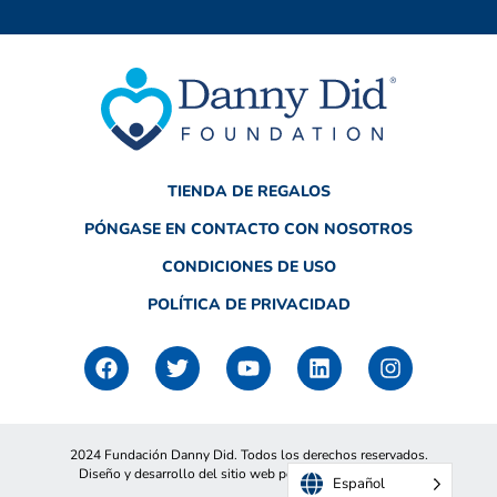
TIENDA DE REGALOS
PÓNGASE EN CONTACTO CON NOSOTROS
CONDICIONES DE USO
POLÍTICA DE PRIVACIDAD
F
T
Y
L
I
a
w
o
i
n
c
i
u
n
s
e
t
t
k
t
b
t
u
e
a
2024 Fundación Danny Did. Todos los derechos reservados.
o
e
b
d
g
Diseño y desarrollo del sitio web por Americaneagle.com
o
r
e
i
r
Español