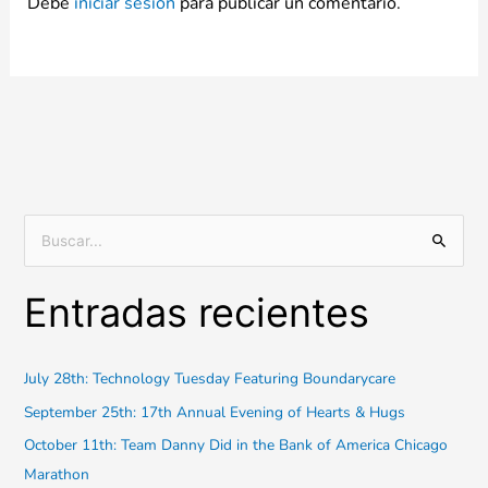
Debe
iniciar sesión
para publicar un comentario.
B
u
Entradas recientes
s
c
a
July 28th: Technology Tuesday Featuring Boundarycare
r
September 25th: 17th Annual Evening of Hearts & Hugs
:
October 11th: Team Danny Did in the Bank of America Chicago
Marathon