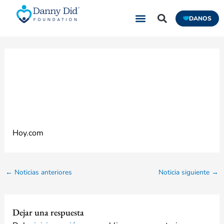
Ir
DANOS
al
contenido
Bode Miller Shares
Story of Son’s Seizure
Hoy.com
←
Noticias anteriores
Noticia siguiente
→
Dejar una respuesta