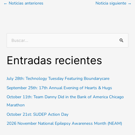
←
Noticias anteriores
Noticia siguiente
→
B
u
Entradas recientes
s
c
a
July 28th: Technology Tuesday Featuring Boundarycare
r
September 25th: 17th Annual Evening of Hearts & Hugs
:
October 11th: Team Danny Did in the Bank of America Chicago
Marathon
October 21st: SUDEP Action Day
2026 November National Epilepsy Awareness Month (NEAM)